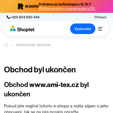
Potkáme se na Reshoperu 15. 10.?
Přijď na největší e-commerce akci v ČR.
+420 604 600 444
Přihlásit
Vyzkoušet
Obchod byl ukončen
Obchod byl ukončen
Obchod
www.ami-tex.cz
byl
ukončen
Pokud jste majitel tohoto e-shopu a máte zájem o jeho
obnovení, tak se na nás prosím obraťte.