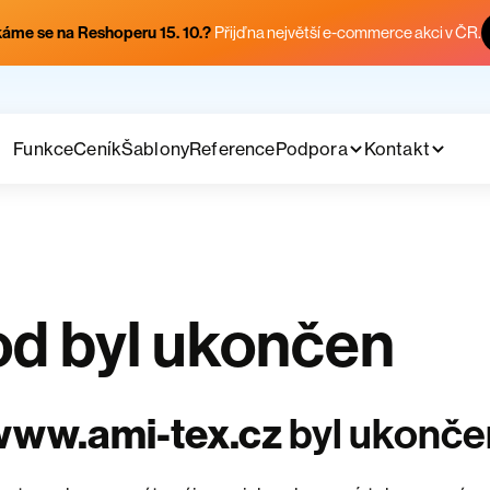
áme se na Reshoperu 15. 10.?
Přijď na největší e-commerce akci v ČR.
Funkce
Ceník
Šablony
Reference
Podpora
Kontakt
d byl ukončen
www.ami-tex.cz
byl ukonče