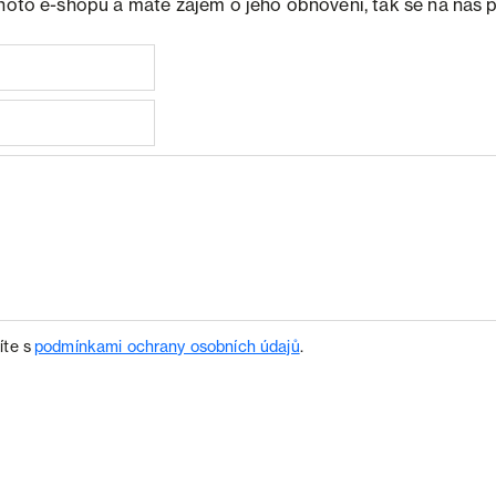
ohoto e-shopu a máte zájem o jeho obnovení, tak se na nás 
íte s
podmínkami ochrany osobních údajů
.