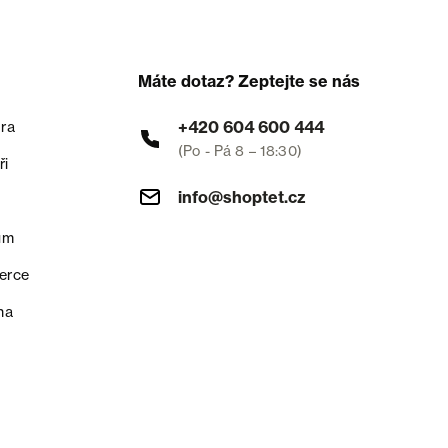
Máte dotaz? Zeptejte se nás
+420 604 600 444
ra
(Po - Pá 8 – 18:30)
ři
info@shoptet.cz
um
erce
na