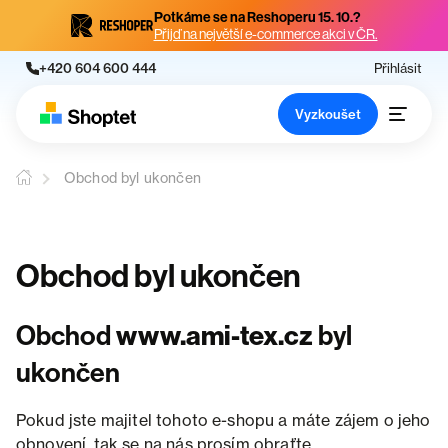
Potkáme se na Reshoperu 15. 10.?
Přijď na největší e-commerce akci v ČR.
+420 604 600 444
Přihlásit
Vyzkoušet
Obchod byl ukončen
Obchod byl ukončen
Obchod
www.ami-tex.cz
byl
ukončen
Pokud jste majitel tohoto e-shopu a máte zájem o jeho
obnovení, tak se na nás prosím obraťte.