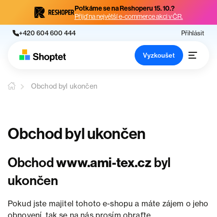
Potkáme se na Reshoperu 15. 10.?
Přijď na největší e-commerce akci v ČR.
+420 604 600 444
Přihlásit
Vyzkoušet
Obchod byl ukončen
Obchod byl ukončen
Obchod
www.ami-tex.cz
byl
ukončen
Pokud jste majitel tohoto e-shopu a máte zájem o jeho
obnovení, tak se na nás prosím obraťte.